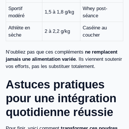
Sportif
Whey post-
1,5 à 1,8 g/kg
modéré
séance
Athlète en
Caséine au
2 à 2,2 g/kg
sèche
coucher
N’oubliez pas que ces compléments
ne remplacent
jamais une alimentation variée
. Ils viennent soutenir
vos efforts, pas les substituer totalement.
Astuces pratiques
pour une intégration
quotidienne réussie
Pour finir, voici comment
transformer ces poudres