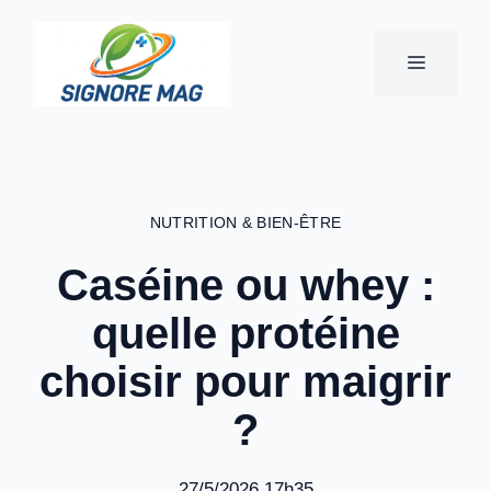
Aller
au
MENU
contenu
NUTRITION & BIEN-ÊTRE
Caséine ou whey :
quelle protéine
choisir pour maigrir
?
27/5/2026 17h35