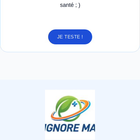
santé ; )
JE TESTE !