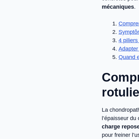
mécaniques
.
Comprend
Symptôm
4 pilier
Adapter 
Quand en
Compr
rotuli
La chondropathi
l’épaisseur du 
charge repose 
pour freiner l’u