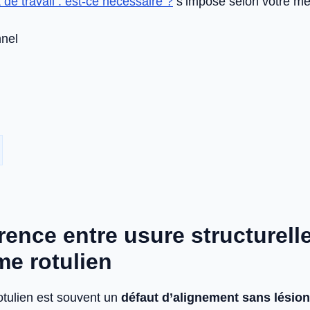
t de travail : est-ce nécessaire ?
s’impose selon votre mét
nnel
rence entre usure structurelle
e rotulien
tulien est souvent un
défaut d’alignement sans lésion