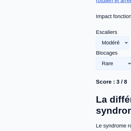
rotulien et arrê
Impact fonctio
Escaliers
Blocages
Score :
3
/ 8
La diffé
syndrom
Le syndrome ro