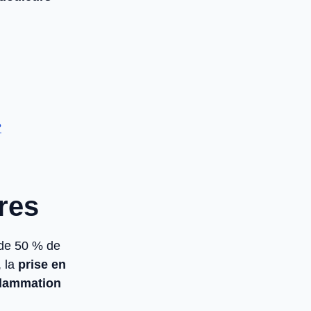
?
ures
 de 50 % de
, la
prise en
nflammation