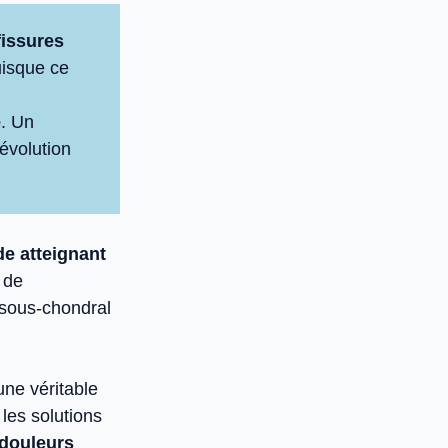
fissures
uisque ce
e
. Un
’évolution
e atteignant
 de
s sous-chondral
une véritable
 les solutions
 douleurs