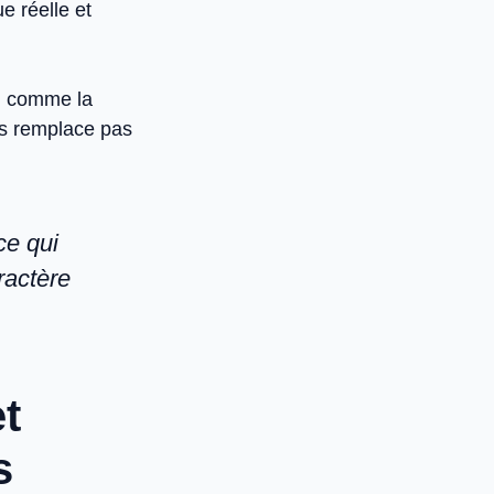
e réelle et
l
comme la
es remplace pas
ce qui
ractère
t
s