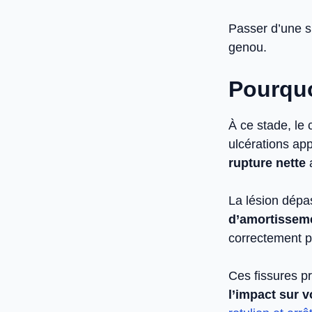
Passer d’une s
genou.
Pourquoi
À ce stade, le 
ulcérations app
rupture nette
a
La lésion dépas
d’amortissem
correctement p
Ces fissures p
l’impact sur v