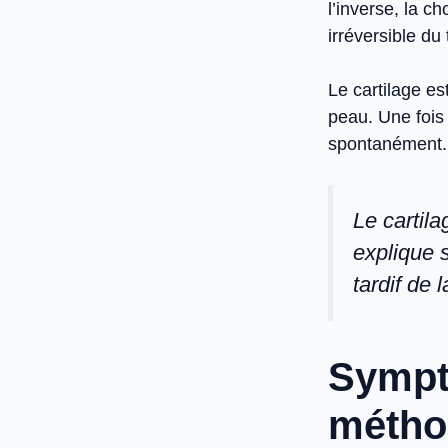
l’inverse, la c
irréversible du 
Le cartilage es
peau. Une fois
spontanément.
Le cartil
explique s
tardif de 
Sympt
méthod