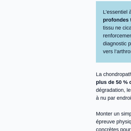
L’essentiel 
profondes t
tissu ne cic
renforcemen
diagnostic p
vers l’arthro
La chondropath
plus de 50 % 
dégradation, le
à nu par endroi
Monter un simpl
épreuve physiqu
concrètes pou