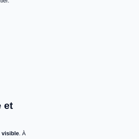
ier.
 et
 visible
. À