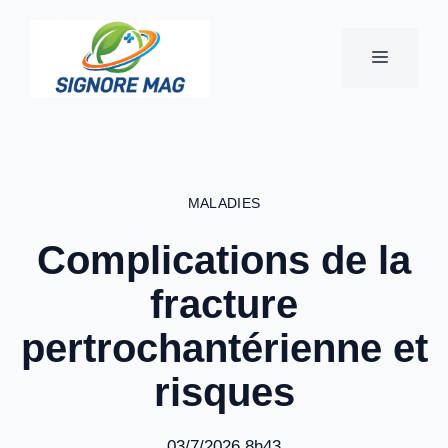
Aller
au
MENU
contenu
MALADIES
Complications de la
fracture
pertrochantérienne et
risques
03/7/2026 8h43