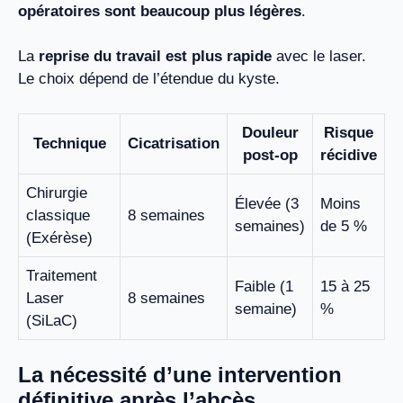
opératoires sont beaucoup plus légères
.
La
reprise du travail est plus rapide
avec le laser.
Le choix dépend de l’étendue du kyste.
Douleur
Risque
Technique
Cicatrisation
post-op
récidive
Chirurgie
Élevée (3
Moins
classique
8 semaines
semaines)
de 5 %
(Exérèse)
Traitement
Faible (1
15 à 25
Laser
8 semaines
semaine)
%
(SiLaC)
La nécessité d’une intervention
définitive après l’abcès