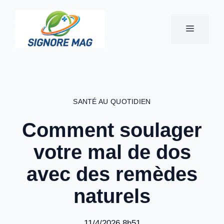
Aller
au
MENU
contenu
SANTÉ AU QUOTIDIEN
Comment soulager
votre mal de dos
avec des remèdes
naturels
11/4/2026 8h51