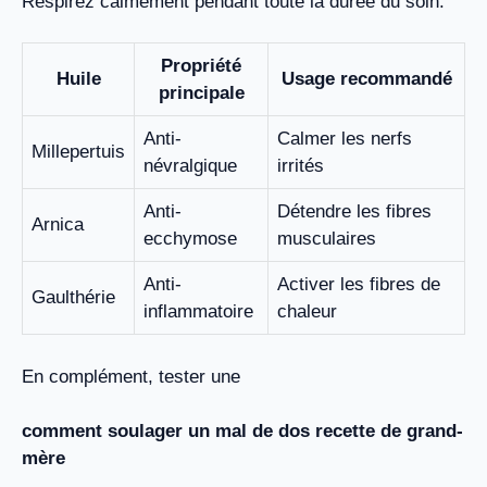
Respirez calmement pendant toute la durée du soin.
Propriété
Huile
Usage recommandé
principale
Anti-
Calmer les nerfs
Millepertuis
névralgique
irrités
Anti-
Détendre les fibres
Arnica
ecchymose
musculaires
Anti-
Activer les fibres de
Gaulthérie
inflammatoire
chaleur
En complément, tester une
comment soulager un mal de dos recette de grand-
mère