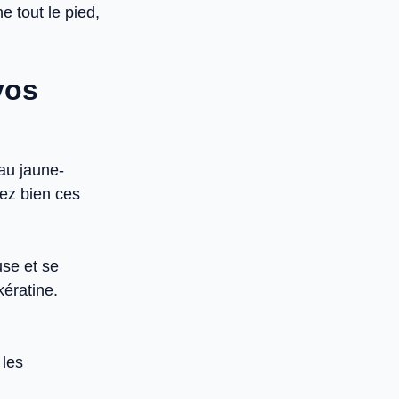
e tout le pied,
vos
 au jaune-
ez bien ces
use et se
kératine.
les