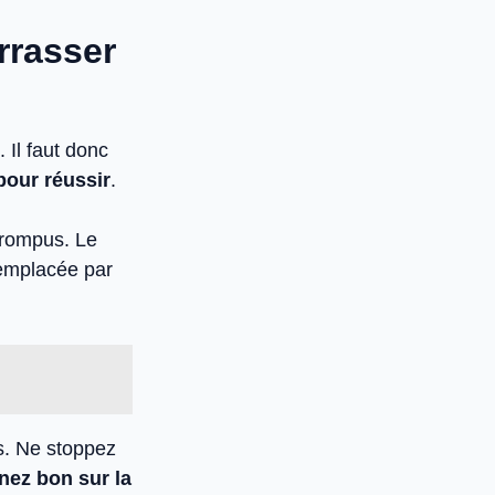
rrasser
 Il faut donc
 pour réussir
.
rrompus. Le
remplacée par
s. Ne stoppez
nez bon sur la