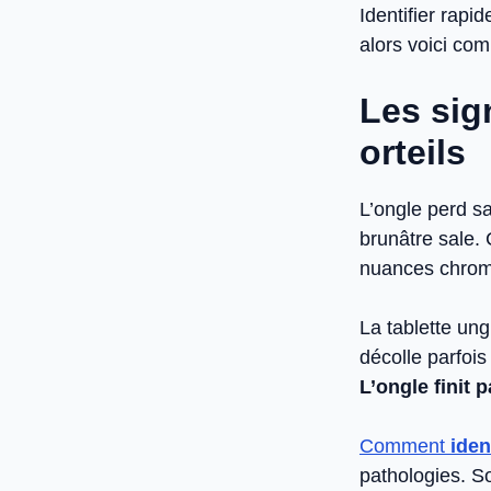
Identifier rapi
alors voici c
Les sig
orteils
L’ongle perd sa
brunâtre sale.
nuances chroma
La tablette un
décolle parfois
L’ongle finit 
Comment
iden
pathologies. So