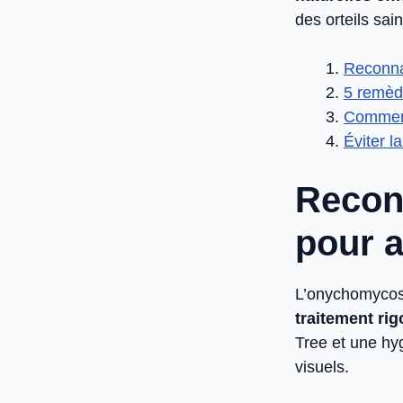
des orteils sai
Reconna
5 remèd
Comment
Éviter l
Recon
pour a
L’onychomycose 
traitement ri
Tree et une hyg
visuels.