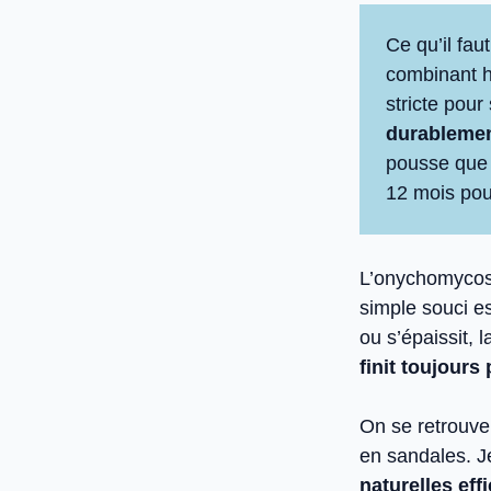
Ce qu’il faut
combinant h
stricte pour
durableme
pousse que 
12 mois pou
L’onychomycose
simple souci es
ou s’épaissit, 
finit toujours
On se retrouve 
en sandales. J
naturelles ef