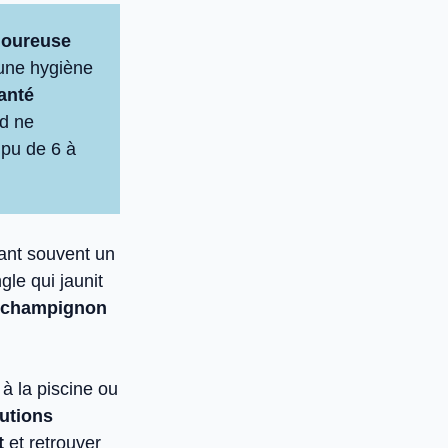
goureuse
 une hygiène
anté
ed ne
mpu de 6 à
ant souvent un
gle qui jaunit
 champignon
à la piscine ou
utions
t
et retrouver