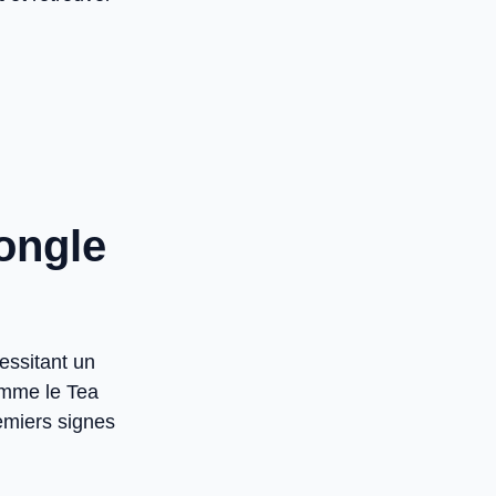
ongle
essitant un
comme le Tea
emiers signes