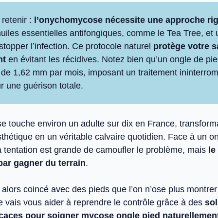
 retenir :
l’onychomycose nécessite une approche ri
uiles essentielles antifongiques, comme le Tea Tree, et
 stopper l’infection. Ce protocole naturel
protège votre s
nt
en évitant les récidives. Notez bien qu’un ongle de pi
de 1,62 mm par mois, imposant un traitement ininterro
r une guérison totale.
 touche environ un adulte sur dix en France, transform
thétique en un véritable calvaire quotidien. Face à un on
la tentation est grande de camoufler le problème, mais
le
 par gagner du terrain
.
alors coincé avec des pieds que l’on n’ose plus montrer 
e vais vous aider à reprendre le contrôle grâce à des
sol
ficaces pour soigner mycose ongle pied naturellemen