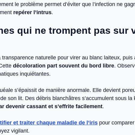
dement le problème permet d’éviter que l’infection ne gagn
omment
repérer l’intrus
.
nes qui ne trompent pas sur 
 transparence naturelle pour virer au blanc laiteux, puis
 Cette
décoloration part souvent du bord libre
. Observ
tiques inquiétantes.
guéale s’épaissit de manière anormale. Elle devient pore
 de son lit. Des débris blanchâtres s’accumulent sous la 
par devenir cassant et s’effrite facilement
.
tifier et traiter chaque maladie de l’iris
pour comparer 
yez vigilant.