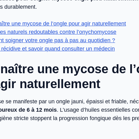
ns durablement.
ître une mycose de l’ongle pour agir naturellement
es naturels redoutables contre l’onychomycose
 soigner votre ongle pas à pas au quotidien ?
a récidive et savoir quand consulter un médecin
naître une mycose de l’
gir naturellement
se manifeste par un ongle jauni, épaissi et friable, néc
goureux de 6 à 12 mois
. L’usage d’huiles essentielles 
iène stricte stoppent la progression fongique dès les pr