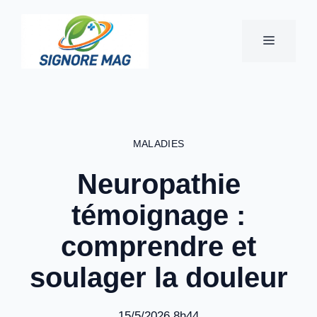
Aller
au
MENU
contenu
MALADIES
Neuropathie
témoignage :
comprendre et
soulager la douleur
15/5/2026 8h44