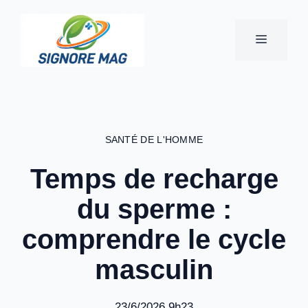
Aller
au
MENU
contenu
SANTÉ DE L'HOMME
Temps de recharge
du sperme :
comprendre le cycle
masculin
23/6/2026 9h23