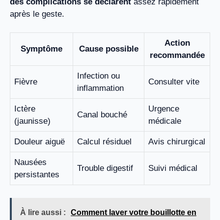
des complications se déclarent
assez rapidement
après le geste.
Action
Symptôme
Cause possible
recommandée
Infection ou
Fièvre
Consulter vite
inflammation
Ictère
Urgence
Canal bouché
(jaunisse)
médicale
Douleur aiguë
Calcul résiduel
Avis chirurgical
Nausées
Trouble digestif
Suivi médical
persistantes
À lire aussi :
Comment laver votre bouillotte en