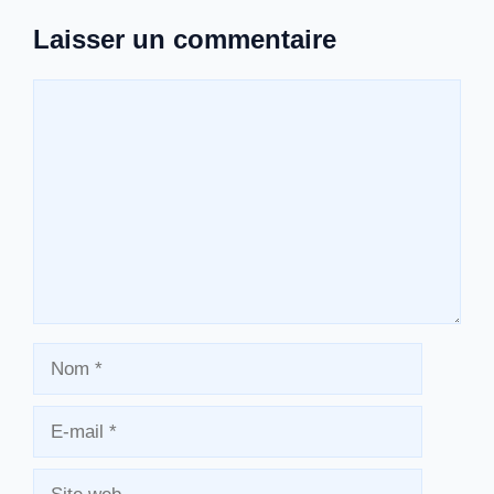
Laisser un commentaire
Commentaire
Nom
E-
mail
Site