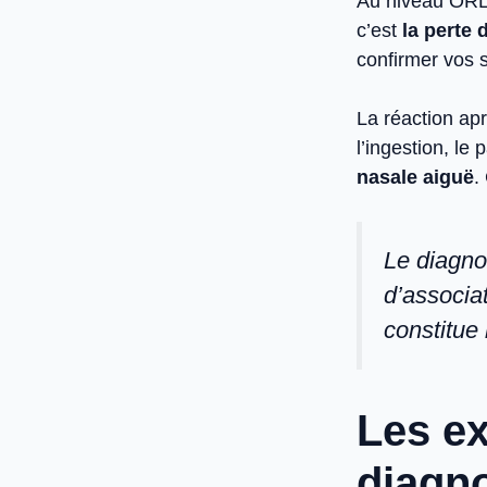
Au niveau ORL,
c’est
la perte 
confirmer vos 
La réaction ap
l’ingestion, le 
nasale aiguë
.
Le diagno
d’associat
constitue
Les ex
diagno