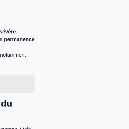
 sévère
.
en permanence
, notamment
 du