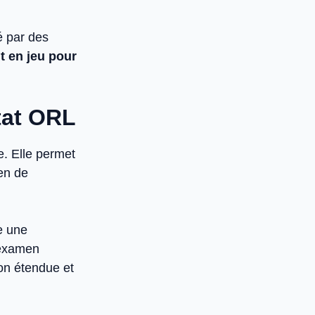
é par des
 en jeu pour
état ORL
e. Elle permet
en de
se une
 examen
son étendue et