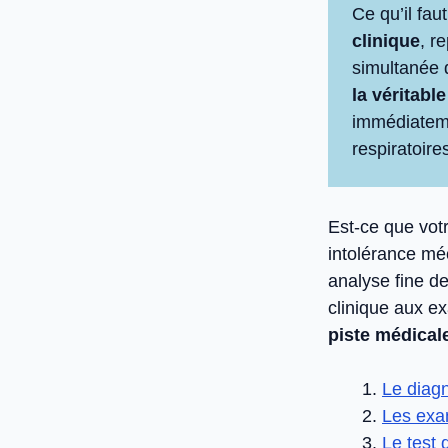
Ce qu’il faut
clinique
, r
simultanée d
la véritabl
immédiateme
respiratoire
Est-ce que vot
intolérance mé
analyse fine d
clinique aux ex
piste médicale
Le diagn
Les exam
Le test 