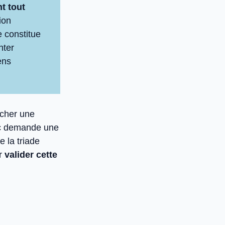
t tout
ion
e constitue
nter
ens
acher une
tic demande une
 la triade
ur
valider cette