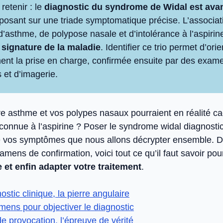
 retenir : le
diagnostic du syndrome de Widal est avan
eposant sur une triade symptomatique précise. L’associat
’asthme, de polypose nasale et d’intolérance à l’aspirin
e signature de la maladie
. Identifier ce trio permet d’orie
nt la prise en charge, confirmée ensuite par des exam
s et d’imagerie.
re asthme et vos polypes nasaux pourraient en réalité c
connue à l’aspirine ? Poser le syndrome widal diagnos
e vos symptômes que nous allons décrypter ensemble. De
amens de confirmation, voici tout ce qu’il faut savoir po
 et enfin adapter votre traitement
.
ostic clinique, la pierre angulaire
ens pour objectiver le diagnostic
de provocation, l’épreuve de vérité