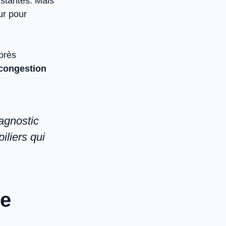
nstantes. Mais
ur pour
près
 congestion
agnostic
iliers qui
.
le