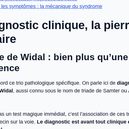
e les symptômes : la mécanique du syndrome
gnostic clinique, la pier
ire
de de Widal : bien plus qu’un
ence
bord ce trio pathologique spécifique. On parle ici de
diag
Widal
, aussi connu sous le nom de triade de Samter o
s un test magique immédiat, c’est l’association de ces t
cin sur la voie.
Le diagnostic est avant tout clinique 