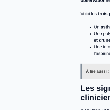
observationne
Voici les
trois
Un
asth
Une pol
et d’un
Une int
l’aspirin
À lire aussi :
Les sig
clinicie