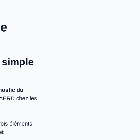
re
e simple
nostic du
u AERD chez les
rois éléments
et