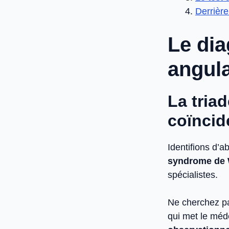
Derrièr
Le dia
angula
La tria
coïncid
Identifions d’a
syndrome de 
spécialistes.
Ne cherchez pa
qui met le méde